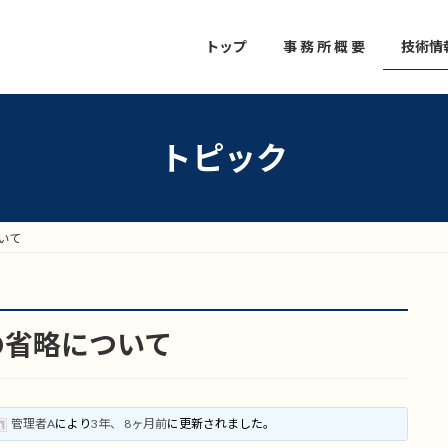
トップ
事 務 所 概 要
技術情
トピック
いて
の省略について
管理者A
により
3年、 8ヶ月前
に更新されました。