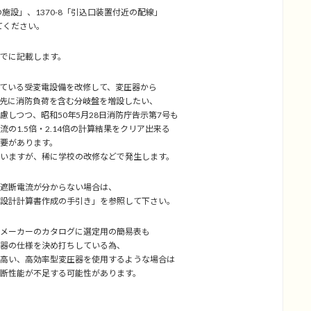
施設」、1370-8「引込口装置付近の配線」
てください。
でに記載します。
ている受変電設備を改修して、変圧器から
に消防負荷を含む分岐盤を増設したい、
つつ、昭和50年5月28日消防庁告示第7号も
1.5倍・2.14倍の計算結果をクリア出来る
要があります。
ますが、稀に学校の改修などで発生します。
遮断電流が分からない場合は、
設計計算書作成の手引き」を参照して下さい。
メーカーのカタログに選定用の簡易表も
器の仕様を決め打ちしている為、
高い、高効率型変圧器を使用するような場合は
断性能が不足する可能性があります。