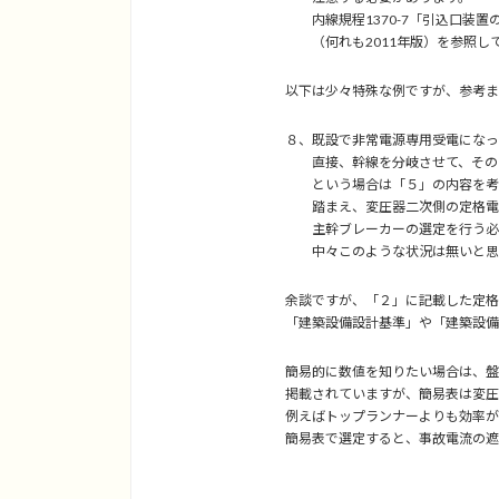
内線規程1370-7「引込口装置の
（何れも2011年版）を参照し
以下は少々特殊な例ですが、参考ま
８、既設で非常電源専用受電になっ
直接、幹線を分岐させて、その先
という場合は「５」の内容を考慮し
踏まえ、変圧器二次側の定格電流の
主幹ブレーカーの選定を行う必
中々このような状況は無いと思い
余談ですが、「２」に記載した定格
「建築設備設計基準」や「建築設備
簡易的に数値を知りたい場合は、盤
掲載されていますが、簡易表は変圧
例えばトップランナーよりも効率が
簡易表で選定すると、事故電流の遮