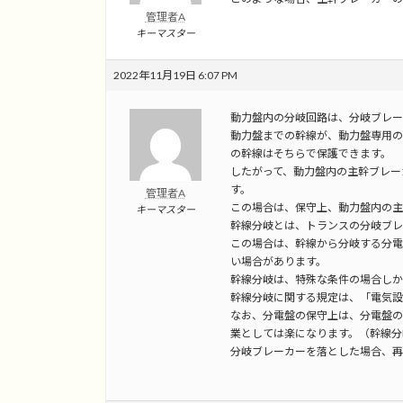
管理者A
キーマスター
2022年11月19日 6:07 PM
動力盤内の分岐回路は、分岐ブレー
動力盤までの幹線が、動力盤専用の
の幹線はそちらで保護できます。
したがって、動力盤内の主幹ブレー
す。
管理者A
この場合は、保守上、動力盤内の主
キーマスター
幹線分岐とは、トランスの分岐ブレ
この場合は、幹線から分岐する分電
い場合があります。
幹線分岐は、特殊な条件の場合しか
幹線分岐に関する規定は、「電気設
なお、分電盤の保守上は、分電盤の
業としては楽になります。（幹線分
分岐ブレーカーを落とした場合、再