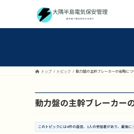
コ
ナ
ン
ビ
テ
ゲ
ン
ー
ツ
シ
へ
ョ
ス
ン
キ
に
ッ
移
プ
動
トップ
トピック
動力盤の主幹ブレーカーの省略につ
動力盤の主幹ブレーカー
このトピックには4件の返信、1人の参加者があり、最後に