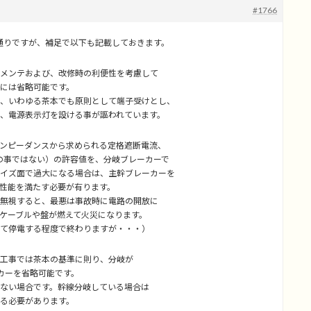
#1766
の通りですが、補足で以下も記載しておきます。
メンテおよび、改修時の利便性を考慮して
には省略可能です。
いわゆる茶本でも原則として端子受けとし、
電源表示灯を設ける事が謳われています。
ンピーダンスから求められる定格遮断電流、
の事ではない）の許容値を、分岐ブレーカーで
ズ面で過大になる場合は、主幹ブレーカーを
能を満たす必要が有ります。
視すると、最悪は事故時に電路の開放に
ーブルや盤が燃えて火災になります。
停電する程度で終わりますが・・・）
工事では茶本の基準に則り、分岐が
ーを省略可能です。
い場合です。幹線分岐している場合は
る必要があります。