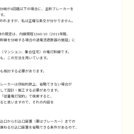
分岐が6回路以下の場合に、主幹ブレーカーを
す。
れますが、私は正確な条文が分かりません。
の規定は、内線規程1360-10（2011年版、
線を分岐する場合の過電流遮断器の施設」に
マンション、集合住宅）の電灯幹線です。
も、この方法を用いています。
も検討する必要があります。
レーカーは供給約款上、省略できない場合が
て設計・施工する必要があります。
「従量電灯契約」で検索すると、
ると思いますので、それの内容を
込口から引込口装置（要はブレーカー）までの
ねる引込口装置を省略できる条件があるので、