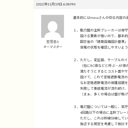
2022年11月19日 6:08 PM
基本的にはmasaさんの仰る内容
１、動力盤の主幹ブレーカーは保守
設ける要素が強いので、基本的
管理者A
国交省の「建築設備設計基準」、
キーマスター
受電の状態を確認しやすいよう、
２、ただし、変圧器、ケーブルのイ
（俗にRC値などと呼ぶ・AT値
満たそうとするとコスト面やサイ
設けて、これで定格遮断電流の性
なお定格遮断電流の保護協調を無
失敗して事故電流が流れ続け、ケ
（まぁ、多くの場合は盤が焦げて
３、電灯盤については一般に、官庁
4回路以下の場合に主幹ブレーカ
ただし、これは幹線分岐していな
後述する規定を考慮して検討す