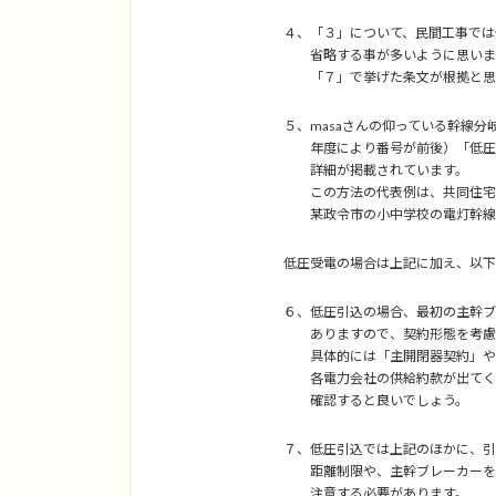
４、「３」について、民間工事では
省略する事が多いように思いま
「７」で挙げた条文が根拠と思わ
５、masaさんの仰っている幹線分岐
年度により番号が前後）「低圧幹
詳細が掲載されています。
この方法の代表例は、共同住宅（
某政令市の小中学校の電灯幹線
低圧受電の場合は上記に加え、以下
６、低圧引込の場合、最初の主幹ブ
ありますので、契約形態を考慮し
具体的には「主開閉器契約」や
各電力会社の供給約款が出てく
確認すると良いでしょう。
７、低圧引込では上記のほかに、引
距離制限や、主幹ブレーカーを兼
注意する必要があります。