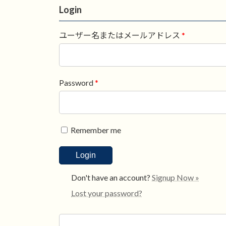
Login
ユーザー名またはメールアドレス
*
Password
*
Remember me
Don't have an account?
Signup Now »
Lost your password?
検