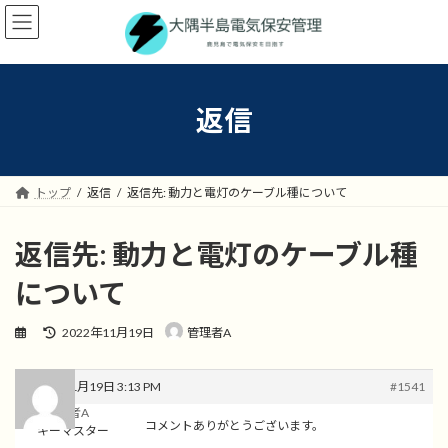
コ
ナ
ン
ビ
テ
ゲ
ン
ー
ツ
シ
へ
ョ
返信
ス
ン
キ
に
ッ
移
プ
動
トップ
返信
返信先: 動力と電灯のケーブル種について
返信先: 動力と電灯のケーブル種
について
最
2022年11月19日
管理者A
終
更
新
2022年11月19日 3:13 PM
#1541
日
管理者A
時
コメントありがとうございます。
キーマスター
: