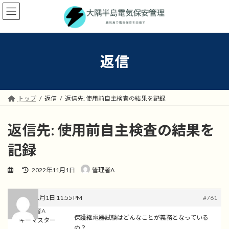
コ
ナ
ン
ビ
テ
ゲ
ン
ー
ツ
シ
へ
ョ
返信
ス
ン
キ
に
ッ
移
プ
動
トップ
返信
返信先: 使用前自主検査の結果を記録
返信先: 使用前自主検査の結果を
記録
最
2022年11月1日
管理者A
終
更
新
2022年11月1日 11:55 PM
#761
日
管理者A
時
保護継電器試験はどんなことが義務となっている
キーマスター
:
の？