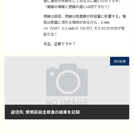
昔に電気の点検をしてみる方に聞いたのですが、
（電線の単線と撚線の違いは何ですか？）
単線は直径、撚線は表面積が許容量に影響する。電
気は表面に流れる傾向があるから、2.0㎜
×3（VVF）と2.0㎟×3（VCTF）だとVCTFの方が安
全だな！
先生、正解ですか？
次の記事
返信先: 使用前自主検査の結果を記録
2022年11月1日