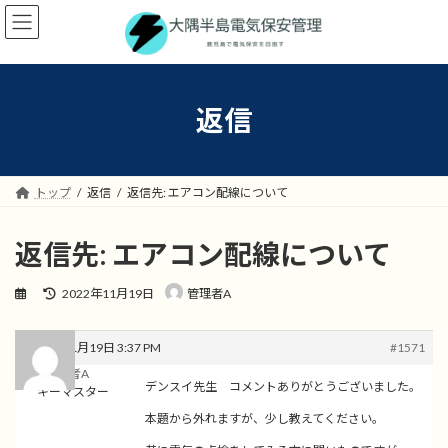
コ
ナ
ン
ビ
テ
ゲ
ン
ー
ツ
シ
へ
ョ
返信
ス
ン
キ
に
ッ
移
プ
動
トップ
返信
返信先: エアコン配線について
返信先: エアコン配線について
最
2022年11月19日
管理者A
終
更
新
2022年11月19日 3:37 PM
#1571
日
管理者A
時
デンスイ先生 コメントありがとうございました。
キーマスター
:
本題から外れますが、少し教えてください。