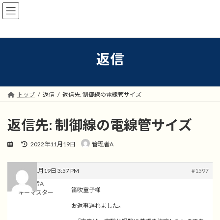
コ
ナ
ン
ビ
テ
ゲ
ン
ー
ツ
シ
へ
ョ
返信
ス
ン
キ
に
ッ
移
プ
動
トップ
返信
返信先: 制御線の電線管サイズ
返信先: 制御線の電線管サイズ
最
2022年11月19日
管理者A
終
更
新
2022年11月19日 3:57 PM
#1597
日
管理者A
時
笛吹童子様
キーマスター
:
お返事遅れました。