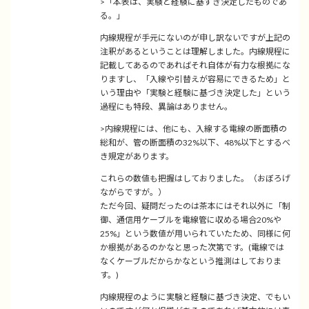
>「本表は、実験と経験に基ずき決定したものであ
る。」
内線規程が手元にないのが申し訳ないですが上記の
注釈があるということは理解しました。内線規程に
記載してあるのであればそれ自体が有力な根拠にな
りますし、「入線や引替えが容易にできるため」と
いう理由や「実験と経験に基づき決定した」という
過程にも特段、異論はありません。
>内線規程には、他にも、入線する電線の断面積の
総和が、管の断面積の32%以下、48%以下とするべ
き規定があります。
これらの数値も把握はしておりました。（おぼろげ
ながらですが。）
ただ今回、疑問だったのは茶本にはそれ以外に「制
御、通信用ケーブルを電線管に収める場合20%や
25%」という数値が用いられていたため、同様に何
か根拠があるのかなと思った次第です。(電線では
なくケーブルだからかなという推測はしておりま
す。)
内線規程のように実験と経験に基づき決定、でもい