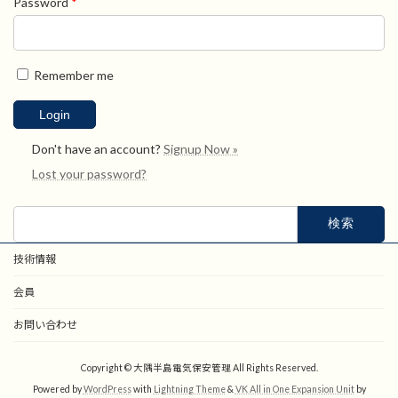
Password
*
Remember me
Don't have an account?
Signup Now »
Lost your password?
検
索:
技術情報
会員
お問い合わせ
Copyright © 大隅半島電気保安管理 All Rights Reserved.
Powered by
WordPress
with
Lightning Theme
&
VK All in One Expansion Unit
by