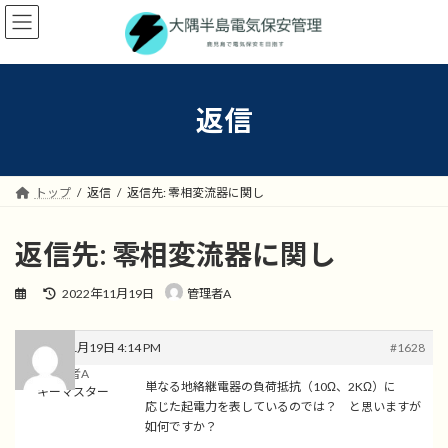
コ
ナ
ン
ビ
テ
ゲ
ン
ー
ツ
シ
へ
ョ
返信
ス
ン
キ
に
ッ
移
プ
動
トップ
返信
返信先: 零相変流器に関し
返信先: 零相変流器に関し
最
2022年11月19日
管理者A
終
更
新
2022年11月19日 4:14 PM
#1628
日
管理者A
時
単なる地絡継電器の負荷抵抗（10Ω、2KΩ）に
キーマスター
:
応じた起電力を表しているのでは？ と思いますが
如何ですか？