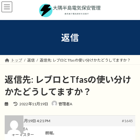
コ
ナ
ン
ビ
テ
ゲ
ン
ー
ツ
シ
へ
ョ
返信
ス
ン
キ
に
ッ
移
プ
動
トップ
返信
返信先: レブロとTfasの使い分けかたどうしてますか？
返信先: レブロとTfasの使い分け
かたどうしてますか？
最
2022年11月19日
管理者A
終
更
新
2022年11月19日 4:21 PM
#1645
日
管理者A
時
朗報。
キーマスター
: