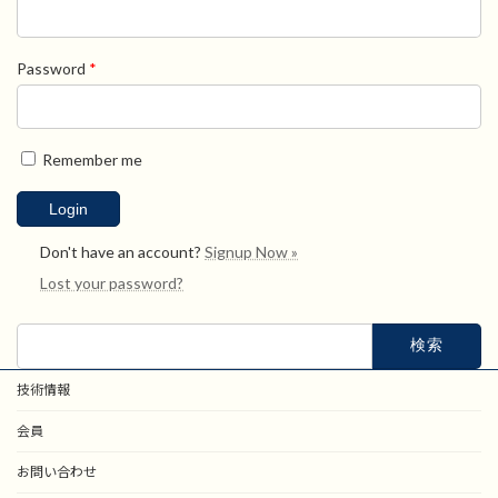
Password
*
Remember me
Don't have an account?
Signup Now »
Lost your password?
検
索:
技術情報
会員
お問い合わせ