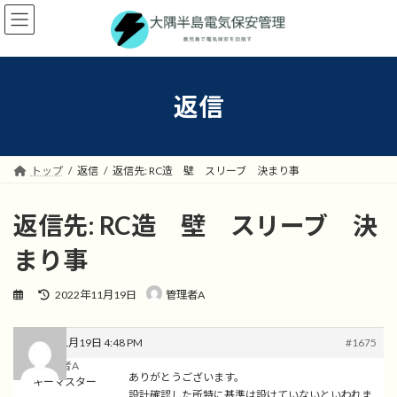
コ
ナ
ン
ビ
テ
ゲ
ン
ー
ツ
シ
へ
ョ
返信
ス
ン
キ
に
ッ
移
プ
動
トップ
返信
返信先: RC造 壁 スリーブ 決まり事
返信先: RC造 壁 スリーブ 決
まり事
最
2022年11月19日
管理者A
終
更
新
2022年11月19日 4:48 PM
#1675
日
管理者A
時
ありがとうございます。
キーマスター
:
設計確認した所特に基準は設けていないといわれま