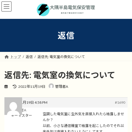
コ
ナ
ン
ビ
テ
ゲ
ン
ー
ツ
シ
へ
ョ
返信
ス
ン
キ
に
ッ
移
プ
動
トップ
返信
返信先: 電気室の換気について
返信先: 電気室の換気について
最
2022年11月19日
管理者A
終
更
新
2022年11月19日 4:58 PM
#1690
日
管理者A
時
空調した電気室に生外気を直接入れたら結露しませ
キーマスター
:
んか？
以前、小さな通信機室で結露を起こしたのでそれ以
来外気は直接入れないようにしてます