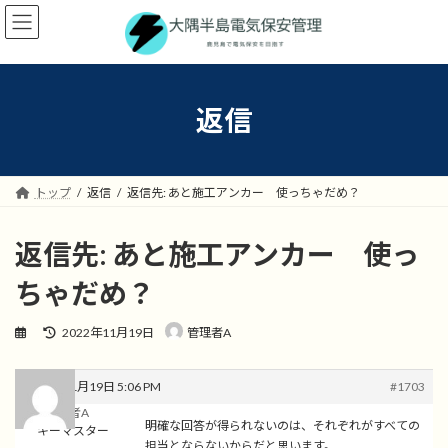
コ
ナ
ン
ビ
テ
ゲ
ン
ー
ツ
シ
へ
ョ
返信
ス
ン
キ
に
ッ
移
プ
動
トップ
返信
返信先: あと施工アンカー 使っちゃだめ？
返信先: あと施工アンカー 使っ
ちゃだめ？
最
2022年11月19日
管理者A
終
更
新
2022年11月19日 5:06 PM
#1703
日
管理者A
時
明確な回答が得られないのは、それぞれがすべての
キーマスター
:
担当とならないからだと思います。