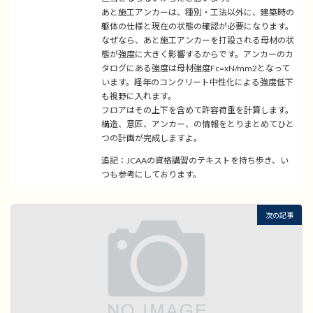
あと施工アンカーは、種別・工法以外に、建築時の
躯体の仕様と現在の状態の確認が必要になります。
なぜなら、あと施工アンカーを打設される母材の状
態が強度に大きく影響するからです。アンカーのカ
タログにある強度は母材強度Fc=xN/mm2となって
います。経年のコンクリート中性化による強度低下
も視野に入れます。
フロアはその上下を含めて許容荷重を計算します。
構造、意匠、アンカー、の情報をとりまとめてひと
つの計画が完成しますよ。
追記：JCAAの資格講習のテキストを持ち歩き、い
つも参考にしております。
次の記事