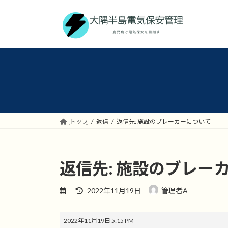
コ
ナ
ン
ビ
テ
ゲ
ン
ー
ツ
シ
へ
ョ
ス
ン
キ
に
ッ
移
プ
動
トップ
返信
返信先: 施設のブレーカーについて
返信先: 施設のブレー
最
2022年11月19日
管理者A
終
更
新
2022年11月19日 5:15 PM