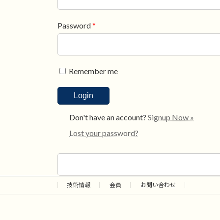
Password
*
Remember me
Don't have an account?
Signup Now »
Lost your password?
検
索:
技術情報
会員
お問い合わせ