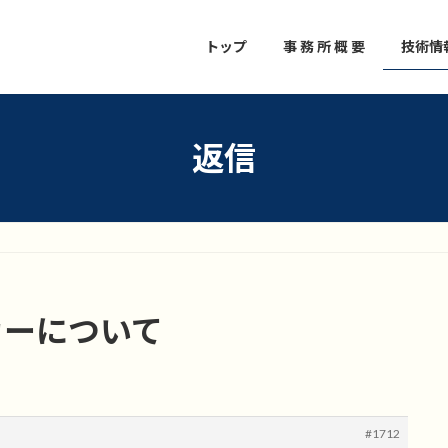
トップ
事 務 所 概 要
技術情
返信
カーについて
#1712