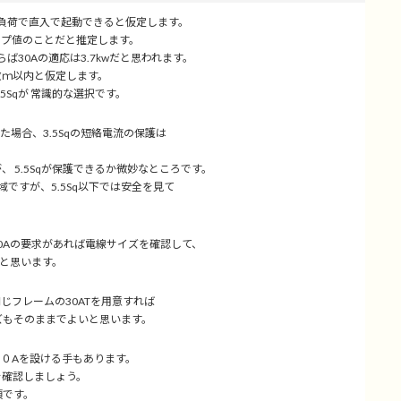
機負荷で直入で起動できると仮定します。
ップ値のことだと推定します。
ば30Aの適応は3.7kwだと思われます。
数ｍ以内と仮定します。
5Sqが 常識的な選択です。
た場合、3.5Sqの短絡電流の保護は
、 5.5Sqが保護できるか微妙なところです。
域ですが、5.5Sq以下では安全を見て
。
0Aの要求があれば電線サイズを確認して、
だと思います。
じフレームの30ATを用意すれば
ズもそのままでよいと思います。
３０Aを設ける手もあります。
を確認しましょう。
須です。