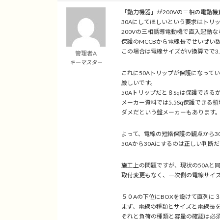
日
時
「動力機器」が200Vの三相の電動
:
30Aにしてほしいという要求はトリ
200Vの三相誘導電動機で直入起動なら
保護のMCCBから電線長でせいぜい
この場合は電線サイズがIV換算でで3.
管理者A
キーマスター
これに50Aトリップが保護になってい
厳しいです。
50Aトリップだと８Sqは保護できるが
メーカー資料では5.5Sq保護できる領
ダメだという盤メーカーもあります
よって、電線の短絡保護の観点から3
50Aから30Aにするのは正しい判断
施工上の問題ですが、現状の50Aと同
取付変更もなく、一次側の電線サイ
５０Aの下位にBOXを設けて直列に
まず、電線の種類とサイズと電線長
それと負荷の種類と容量の確認は必