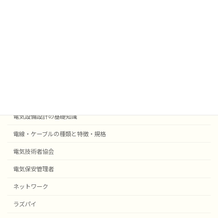
法令
外部委託
採用事例機器等
電気設備設計
受変電設備の基礎知識
自動火災報知・防災設備
電気設備設計の基礎知識
電線・ケーブルの種類と特徴・規格
電気技術者協会
電気保安管理者
ネットワーク
ラズパイ