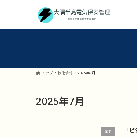
コ
ナ
ン
ビ
テ
ゲ
ン
ー
ツ
シ
へ
ョ
ス
ン
キ
に
ッ
移
プ
動
トップ
技術情報
2025年7月
2025年7月
「ビ
雑学