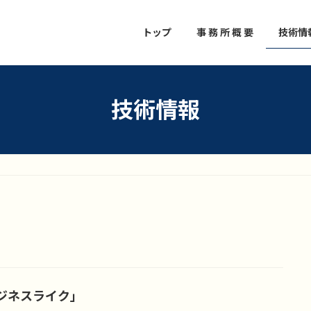
トップ
事 務 所 概 要
技術情
技術情報
ジネスライク」