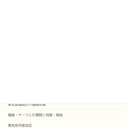
太陽光発電
挨拶
雑学
業務効率化
法令
外部委託
採用事例機器等
電気設備設計
受変電設備の基礎知識
自動火災報知・防災設備
電気設備設計の基礎知識
電線・ケーブルの種類と特徴・規格
電気技術者協会