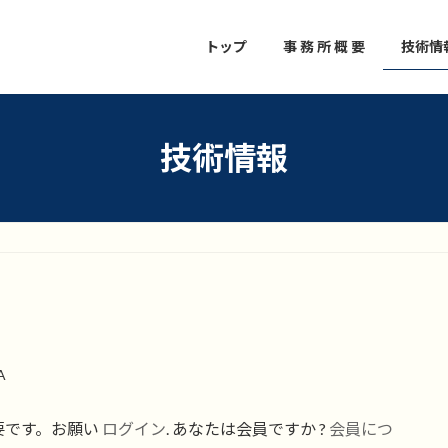
トップ
事 務 所 概 要
技術情
技術情報
A
要です。お願い
ログイン
. あなたは会員ですか ?
会員につ