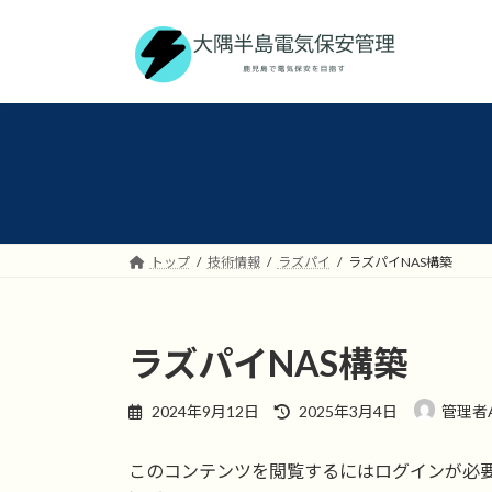
コ
ナ
ン
ビ
テ
ゲ
ン
ー
ツ
シ
へ
ョ
ス
ン
キ
に
ッ
移
プ
動
トップ
技術情報
ラズパイ
ラズパイNAS構築
ラズパイNAS構築
最
2024年9月12日
2025年3月4日
管理者
終
更
このコンテンツを閲覧するにはログインが必
新