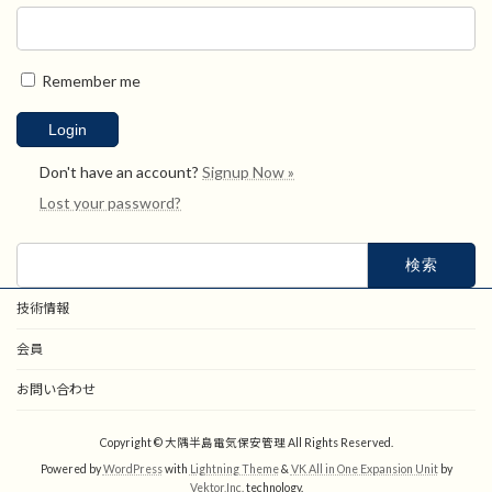
Remember me
Don't have an account?
Signup Now »
Lost your password?
検
索:
技術情報
会員
お問い合わせ
Copyright © 大隅半島電気保安管理 All Rights Reserved.
Powered by
WordPress
with
Lightning Theme
&
VK All in One Expansion Unit
by
Vektor,Inc.
technology.