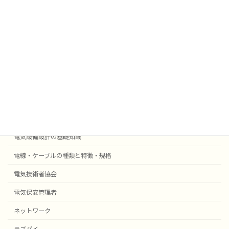
業務効率化
法令
外部委託
採用事例機器等
電気設備設計
受変電設備の基礎知識
自動火災報知・防災設備
電気設備設計の基礎知識
電線・ケーブルの種類と特徴・規格
電気技術者協会
電気保安管理者
ネットワーク