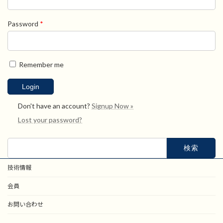
Password
*
Remember me
Don't have an account?
Signup Now »
Lost your password?
検
索:
技術情報
会員
お問い合わせ