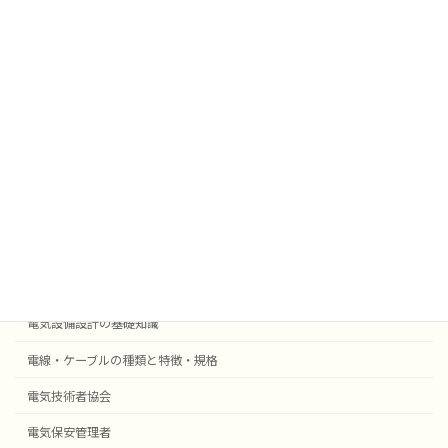
雑学
業務効率化
法令
外部委託
採用事例機器等
電気設備設計
受変電設備の基礎知識
自動火災報知・防災設備
電気設備設計の基礎知識
電線・ケーブルの種類と特徴・規格
電気技術者協会
電気保安管理者