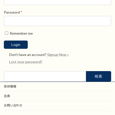
Password
*
Remember me
Don't have an account?
Signup Now »
Lost your password?
検
索:
技術情報
会員
お問い合わせ