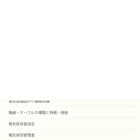
雑学
業務効率化
法令
外部委託
採用事例機器等
電気設備設計
受変電設備の基礎知識
自動火災報知・防災設備
電気設備設計の基礎知識
電線・ケーブルの種類と特徴・規格
電気技術者協会
電気保安管理者