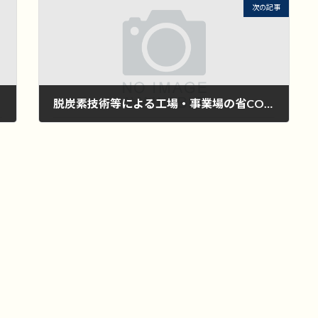
次の記事
脱炭素技術等による工場・事業場の省CO2化加速事業（SHIFT事業）（令和6年度補正予算）環境省
2025年3月27日