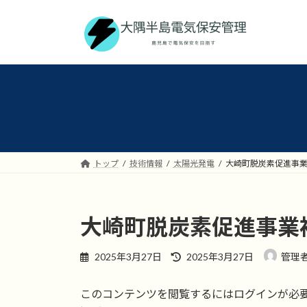
コ
ナ
ン
ビ
テ
ゲ
ン
ー
ツ
シ
へ
ョ
ス
ン
キ
に
ッ
移
プ
動
トップ
技術情報
太陽光発電
大崎町脱炭素促進事
大崎町脱炭素促進事業
最
2025年3月27日
2025年3月27日
管理
終
更
このコンテンツを閲覧するにはログインが必
新