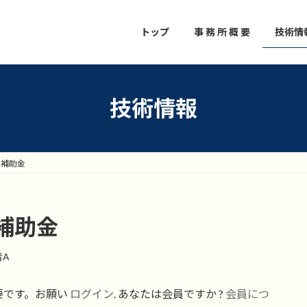
トップ
事 務 所 概 要
技術情
技術情報
業補助金
補助金
者A
要です。お願い
ログイン
. あなたは会員ですか ?
会員につ