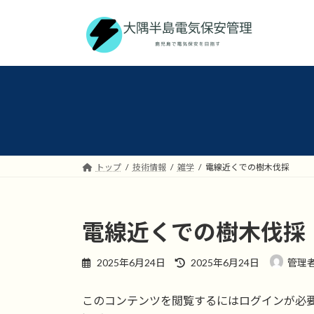
コ
ナ
ン
ビ
テ
ゲ
ン
ー
ツ
シ
へ
ョ
ス
ン
キ
に
ッ
移
プ
動
トップ
技術情報
雑学
電線近くでの樹木伐採
電線近くでの樹木伐採
最
2025年6月24日
2025年6月24日
管理
終
更
このコンテンツを閲覧するにはログインが必
新