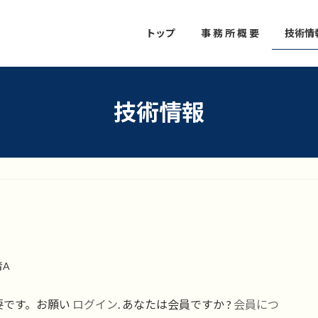
トップ
事 務 所 概 要
技術情
技術情報
者A
要です。お願い
ログイン
. あなたは会員ですか ?
会員につ