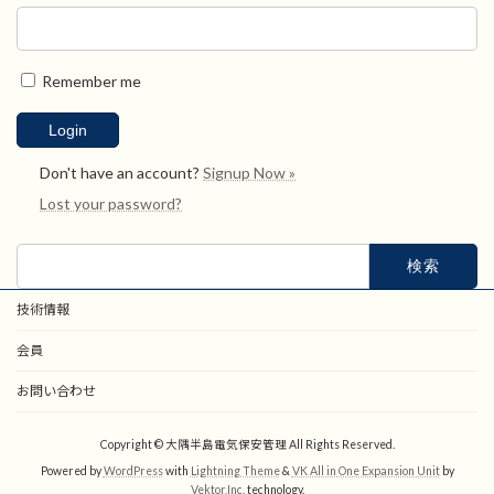
Remember me
Don't have an account?
Signup Now »
Lost your password?
検
索:
技術情報
会員
お問い合わせ
Copyright © 大隅半島電気保安管理 All Rights Reserved.
Powered by
WordPress
with
Lightning Theme
&
VK All in One Expansion Unit
by
Vektor,Inc.
technology.