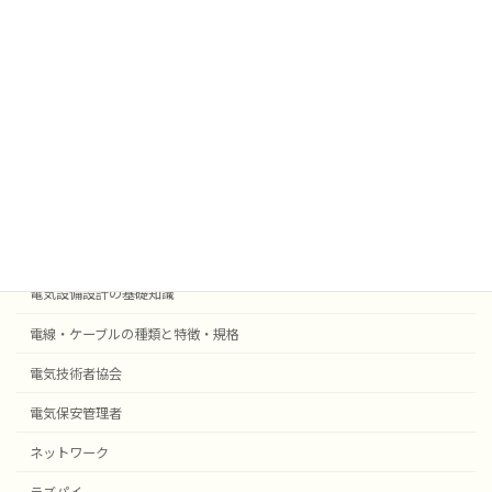
業務効率化
法令
外部委託
採用事例機器等
電気設備設計
受変電設備の基礎知識
自動火災報知・防災設備
電気設備設計の基礎知識
電線・ケーブルの種類と特徴・規格
電気技術者協会
電気保安管理者
ネットワーク