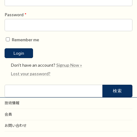
Password
*
Remember me
Don't have an account?
Signup Now »
Lost your password?
検
索:
技術情報
会員
お問い合わせ