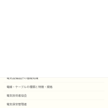
雑学
業務効率化
法令
外部委託
採用事例機器等
電気設備設計
受変電設備の基礎知識
自動火災報知・防災設備
電気設備設計の基礎知識
電線・ケーブルの種類と特徴・規格
電気技術者協会
電気保安管理者