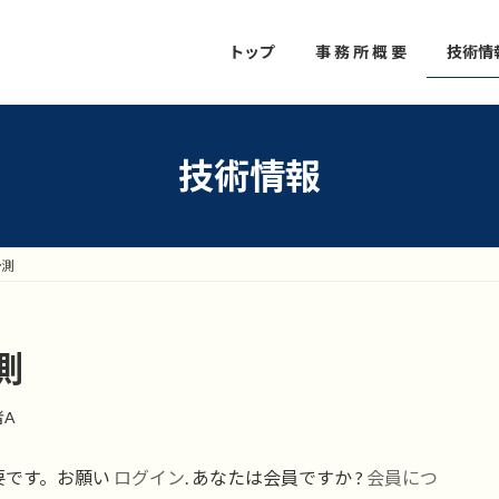
トップ
事 務 所 概 要
技術情
技術情報
予測
測
者A
要です。お願い
ログイン
. あなたは会員ですか ?
会員につ