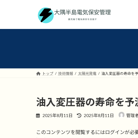
コ
ナ
ン
ビ
テ
ゲ
ン
ー
ツ
シ
へ
ョ
ス
ン
キ
に
ッ
移
プ
動
トップ
技術情報
太陽光発電
油入変圧器の寿命を
油入変圧器の寿命を予
最
2025年8月11日
2025年8月11日
管理
終
更
このコンテンツを閲覧するにはログインが必
新