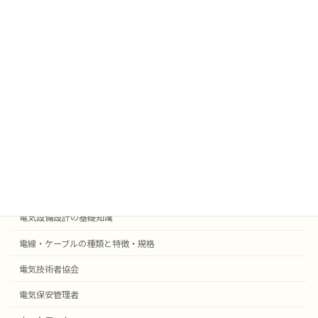
雑学
業務効率化
法令
外部委託
採用事例機器等
電気設備設計
受変電設備の基礎知識
自動火災報知・防災設備
電気設備設計の基礎知識
電線・ケーブルの種類と特徴・規格
電気技術者協会
電気保安管理者