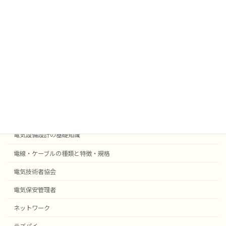
業務効率化
法令
外部委託
採用事例機器等
電気設備設計
受変電設備の基礎知識
自動火災報知・防災設備
電気設備設計の基礎知識
電線・ケーブルの種類と特徴・規格
電気技術者協会
電気保安管理者
ネットワーク