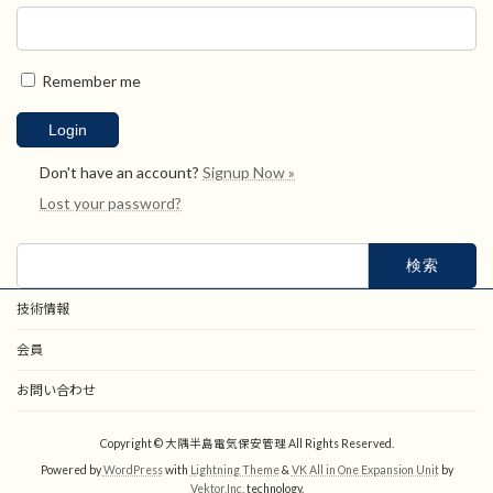
Remember me
Don't have an account?
Signup Now »
Lost your password?
検
索:
技術情報
会員
お問い合わせ
Copyright © 大隅半島電気保安管理 All Rights Reserved.
Powered by
WordPress
with
Lightning Theme
&
VK All in One Expansion Unit
by
Vektor,Inc.
technology.