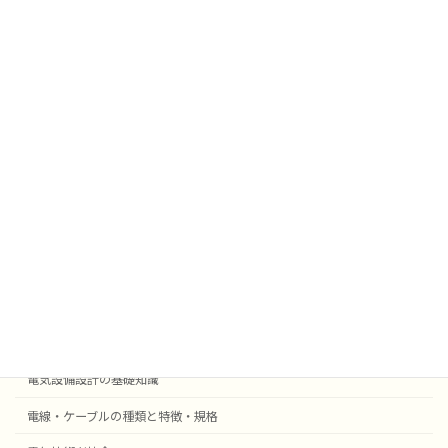
太陽光発電
挨拶
雑学
業務効率化
法令
外部委託
採用事例機器等
電気設備設計
受変電設備の基礎知識
自動火災報知・防災設備
電気設備設計の基礎知識
電線・ケーブルの種類と特徴・規格