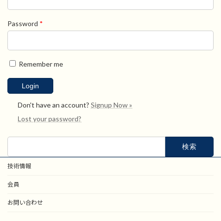
Password
*
Remember me
Don't have an account?
Signup Now »
Lost your password?
検
索:
技術情報
会員
お問い合わせ