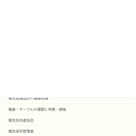
雑学
業務効率化
法令
外部委託
採用事例機器等
電気設備設計
受変電設備の基礎知識
自動火災報知・防災設備
電気設備設計の基礎知識
電線・ケーブルの種類と特徴・規格
電気技術者協会
電気保安管理者