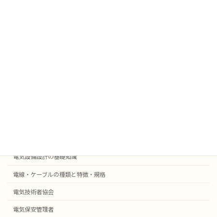
雑学
業務効率化
法令
外部委託
採用事例機器等
電気設備設計
受変電設備の基礎知識
自動火災報知・防災設備
電気設備設計の基礎知識
電線・ケーブルの種類と特徴・規格
電気技術者協会
電気保安管理者