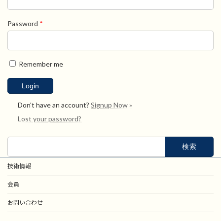
Password
*
Remember me
Don't have an account?
Signup Now »
Lost your password?
検
索:
技術情報
会員
お問い合わせ