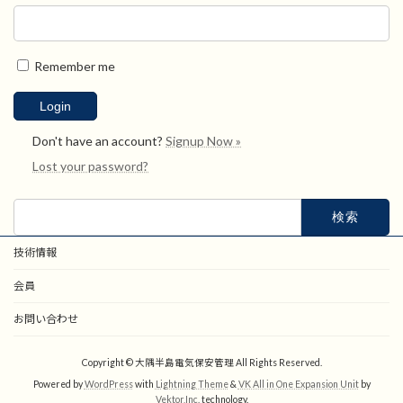
Remember me
Don't have an account?
Signup Now »
Lost your password?
検
索:
技術情報
会員
お問い合わせ
Copyright © 大隅半島電気保安管理 All Rights Reserved.
Powered by
WordPress
with
Lightning Theme
&
VK All in One Expansion Unit
by
Vektor,Inc.
technology.