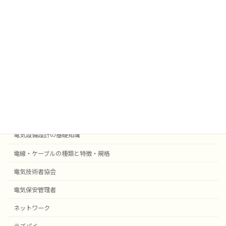
業務効率化
法令
外部委託
採用事例機器等
電気設備設計
受変電設備の基礎知識
自動火災報知・防災設備
電気設備設計の基礎知識
電線・ケーブルの種類と特徴・規格
電気技術者協会
電気保安管理者
ネットワーク