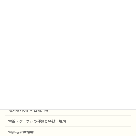
太陽光発電
挨拶
雑学
業務効率化
法令
外部委託
採用事例機器等
電気設備設計
受変電設備の基礎知識
自動火災報知・防災設備
電気設備設計の基礎知識
電線・ケーブルの種類と特徴・規格
電気技術者協会