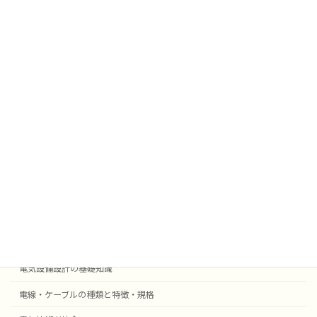
太陽光発電
挨拶
雑学
業務効率化
法令
外部委託
採用事例機器等
電気設備設計
受変電設備の基礎知識
自動火災報知・防災設備
電気設備設計の基礎知識
電線・ケーブルの種類と特徴・規格